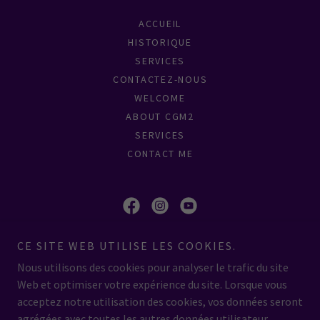
ACCUEIL
HISTORIQUE
SERVICES
CONTACTEZ-NOUS
WELCOME
ABOUT CGM2
SERVICES
CONTACT ME
cgm2
CE SITE WEB UTILISE LES COOKIES.
Nous utilisons des cookies pour analyser le trafic du site
1548, route 148, Luskville (QC) CA, J0X 2G0
Web et optimiser votre expérience du site. Lorsque vous
(819) 712-1515
acceptez notre utilisation des cookies, vos données seront
agrégées avec toutes les autres données utilisateur.