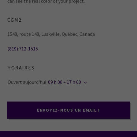
can see the real color of your project.
CGM2
1548, route 148, Luskville, Québec, Canada
(819) 712-1515
HORAIRES
Ouvert aujourd'hui
09 h 00 – 17 h 00
ENVOYEZ-NOUS UN EMAIL !