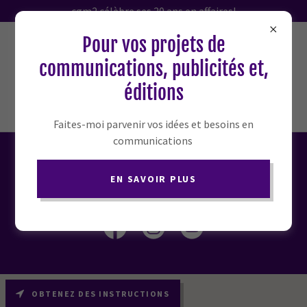
cgm2 célèbre ses 20 ans en affaires!
Pour vos projets de
info@cgm2.ca
communications, publicités et,
éditions
Faites-moi parvenir vos idées et besoins en
communications
Connectez-vous à nous
EN SAVOIR PLUS
OBTENEZ DES INSTRUCTIONS